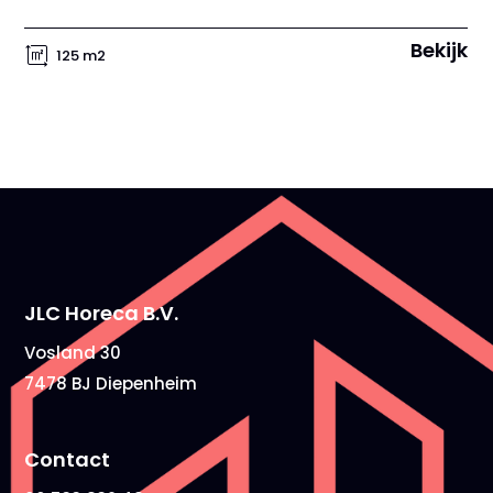
Bekijk
125 m2
JLC Horeca B.V.
Vosland 30
7478 BJ Diepenheim
Contact