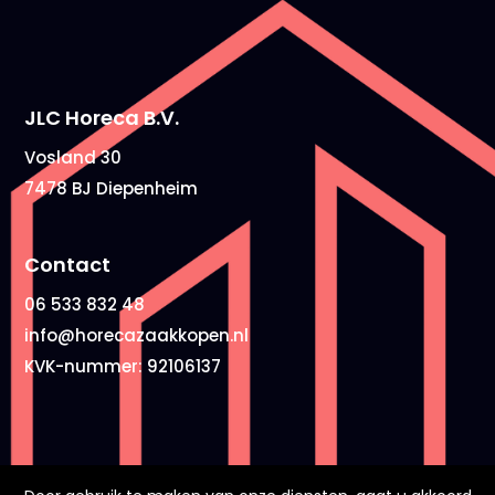
JLC Horeca B.V.
Vosland 30
7478 BJ Diepenheim
Contact
06 533 832 48
info@horecazaakkopen.nl
KVK-nummer: 92106137